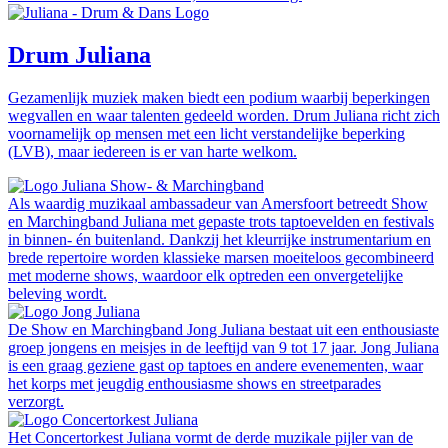
Drum Juliana
Gezamenlijk muziek maken biedt een podium waarbij beperkingen
wegvallen en waar talenten gedeeld worden. Drum Juliana richt zich
voornamelijk op mensen met een licht verstandelijke beperking
(LVB), maar iedereen is er van harte welkom.
Als waardig muzikaal ambassadeur van Amersfoort betreedt Show
en Marchingband Juliana met gepaste trots taptoevelden en festivals
in binnen- én buitenland. Dankzij het kleurrijke instrumentarium en
brede repertoire worden klassieke marsen moeiteloos gecombineerd
met moderne shows, waardoor elk optreden een onvergetelijke
beleving wordt.
De Show en Marchingband Jong Juliana bestaat uit een enthousiaste
groep jongens en meisjes in de leeftijd van 9 tot 17 jaar. Jong Juliana
is een graag geziene gast op taptoes en andere evenementen, waar
het korps met jeugdig enthousiasme shows en streetparades
verzorgt.
Het Concertorkest Juliana vormt de derde muzikale pijler van de