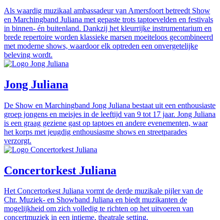
Als waardig muzikaal ambassadeur van Amersfoort betreedt Show
en Marchingband Juliana met gepaste trots taptoevelden en festivals
in binnen- én buitenland. Dankzij het kleurrijke instrumentarium en
brede repertoire worden klassieke marsen moeiteloos gecombineerd
met moderne shows, waardoor elk optreden een onvergetelijke
beleving wordt.
Jong Juliana
De Show en Marchingband Jong Juliana bestaat uit een enthousiaste
groep jongens en meisjes in de leeftijd van 9 tot 17 jaar. Jong Juliana
is een graag geziene gast op taptoes en andere evenementen, waar
het korps met jeugdig enthousiasme shows en streetparades
verzorgt.
Concertorkest Juliana
Het Concertorkest Juliana vormt de derde muzikale pijler van de
Chr. Muziek- en Showband Juliana en biedt muzikanten de
mogelijkheid om zich volledig te richten op het uitvoeren van
concertmuziek in een intieme, theatrale setting.