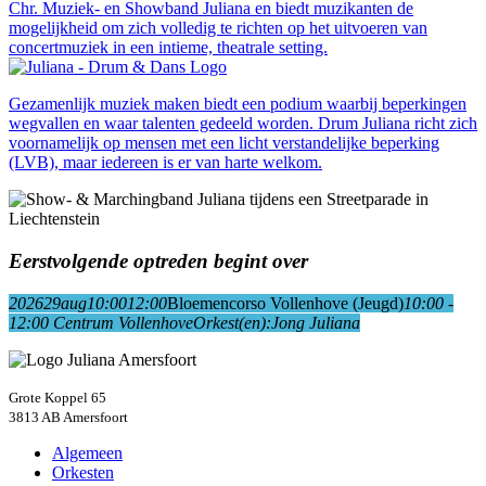
Chr. Muziek- en Showband Juliana en biedt muzikanten de
mogelijkheid om zich volledig te richten op het uitvoeren van
concertmuziek in een intieme, theatrale setting.
Gezamenlijk muziek maken biedt een podium waarbij beperkingen
wegvallen en waar talenten gedeeld worden. Drum Juliana richt zich
voornamelijk op mensen met een licht verstandelijke beperking
(LVB), maar iedereen is er van harte welkom.
Eerstvolgende optreden begint over
2026
29
aug
10:00
12:00
Bloemencorso Vollenhove (Jeugd)
10:00 -
12:00
Centrum Vollenhove
Orkest(en):
Jong Juliana
Grote Koppel 65
3813 AB Amersfoort
Algemeen
Orkesten